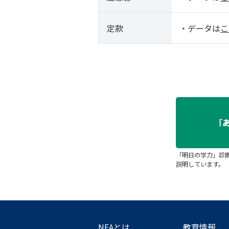
定款
・データは
こ
「明日の学力」診
説明しています。
NEAとは
教育情報