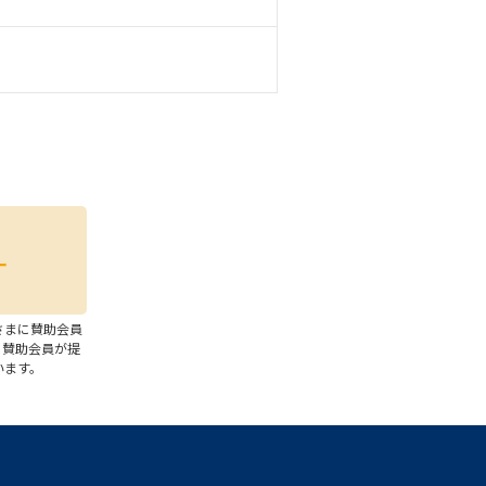
さまに賛助会員
、賛助会員が提
います。