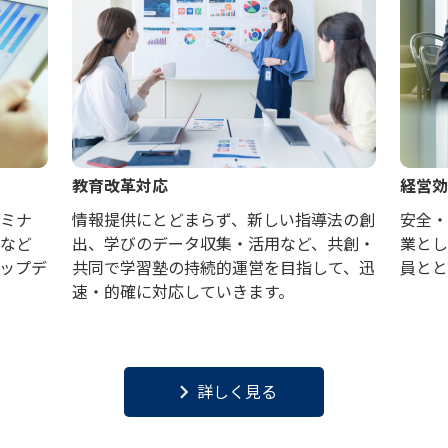
教育改革対応
経営効
セミナ
情報提供にとどまらず、新しい指導法の創
安全・
ンなど
出、学びのデータ収集・活用など、共創・
業とし
ップデ
共同で学習塾の持続的運営を目指して、迅
員とと
速・的確に対応していきます。
keyboard_arrow_right
詳しく見る