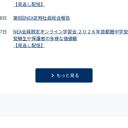
【見逃し配信】
08日
第8回NEA定時社員総会報告
27日
NEA会員限定オンライン学習会 ２０２６年首都圏中学
受験生や保護者の多様な価値観
【見逃し配信】
keyboard_arrow_right
もっと見る