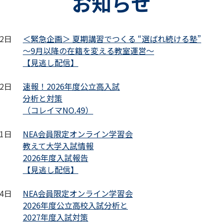
お知らせ
22日
＜緊急企画＞ 夏期講習でつくる “選ばれ続ける塾”
～9月以降の在籍を変える教室運営～
【見逃し配信】
02日
速報！2026年度公立高入試
分析と対策
（コレイマNO.49）
01日
NEA会員限定オンライン学習会
教えて大学入試情報
2026年度入試報告
【見逃し配信】
24日
NEA会員限定オンライン学習会
2026年度公立高校入試分析と
2027年度入試対策