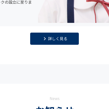
ークの設立に至りま
keyboard_arrow_right
詳しく見る
News