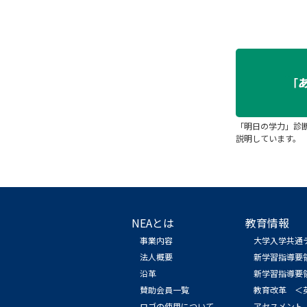
「明日の学力」診
説明しています。
NEAとは
教育情報
事業内容
大学入学共通
法人概要
新学習指導要
沿革
新学習指導要
賛助会員一覧
教育改革 ＜
ロゴの使用について
アセスメント