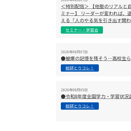
＜特別配信＞ 【他塾のリアルと
ミナー】 リーダーが変われば、退
える「人のやる気を引き出す関わ
セミナー・学習会
2026年08月07日
●被爆の記憶を残そう…高校生ら
総研とりコレ！
2026年08月05日
●令和8年度全国学力・学習状況
総研とりコレ！