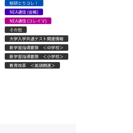
総研とりコレ！
NEA通信 (会報)
NEA通信 (コレイマ)
その他
大学入学共通テスト関連情報
新学習指導要領 ＜中学校＞
新学習指導要領 ＜小学校＞
教育改革 ＜英語関連＞