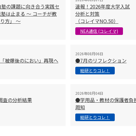
自塾の課題に向き合う実践セ
速報！2026年度大学入試
塾は止まる 〜 コーチが教
分析と対策
り方」 〜
（コレイマNO.50）
NEA通信 (コレイマ)
2026年08月06日
「被爆後のにおい」再現へ
●7月のリフレクション
総研とりコレ！
2026年08月04日
調査の分析結果
●学用品・教材の保護者負
周知
総研とりコレ！