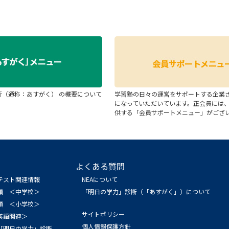
断（通称：あすがく） の概要について
学習塾の日々の運営をサポートする企業
になっていただいています。正会員には
供する「会員サポートメニュー」がござ
よくある質問
テスト関連情報
NEAについて
領 ＜中学校＞
「明日の学力」診断（「あすがく」）について
領 ＜小学校＞
サイトポリシー
英語関連＞
個人情報保護方針
「明日の学力」診断