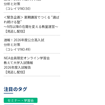
分析と対策
（コレイマNO.50）
＜緊急企画＞ 夏期講習でつくる “選ば
れ続ける塾”
～9月以降の在籍を変える教室運営～
【見逃し配信】
速報！2026年度公立高入試
分析と対策
（コレイマNO.49）
NEA会員限定オンライン学習会
教えて大学入試情報
2026年度入試報告
【見逃し配信】
注目のタグ
セミナー・学習会