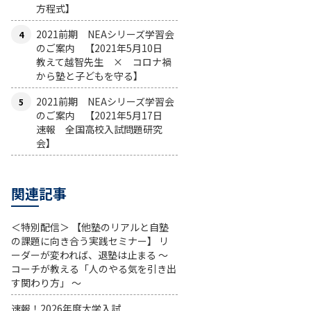
方程式】
2021前期 NEAシリーズ学習会
のご案内 【2021年5月10日
教えて越智先生 × コロナ禍
から塾と子どもを守る】
2021前期 NEAシリーズ学習会
のご案内 【2021年5月17日
速報 全国高校入試問題研究
会】
関連記事
＜特別配信＞ 【他塾のリアルと自塾
の課題に向き合う実践セミナー】 リ
ーダーが変われば、退塾は止まる 〜
コーチが教える「人のやる気を引き出
す関わり方」 〜
速報！2026年度大学入試