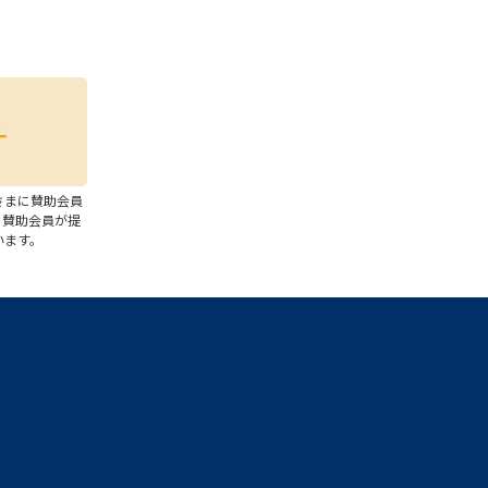
さまに賛助会員
、賛助会員が提
います。