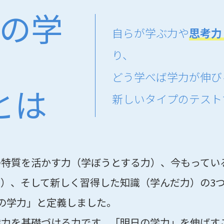
の学
自らが学ぶ力や
思考力
」
り、
どう学べば学力が伸び
とは
新しいタイプのテスト
の特質を活かす力（学ぼうとする力）、今もってい
）、そして新しく習得した知識（学んだ力）の3
の学力」と定義しました。
学力を基礎づける力です。「明日の学力」を伸ばす