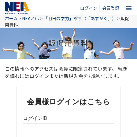
menu
ログイン
会員登録
ホーム
>
NEAとは
>
「明日の学力」診断（「あすがく」）
>
販促
close
用資料
販促用資料
ホーム
NEAとは
この情報へのアクセスは会員に限定されています。 続き
を読むにはログインまたは新規入会をお願いします。
教育情報
会員様ログインはこちら
お問い合わせ
ログインID