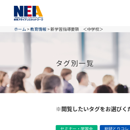
ホーム
>
教育情報
>
新学習指導要領 ＜中学校＞
タグ別一覧
※閲覧したいタグをお選びく
セミナー・学習会
総研とりコレ