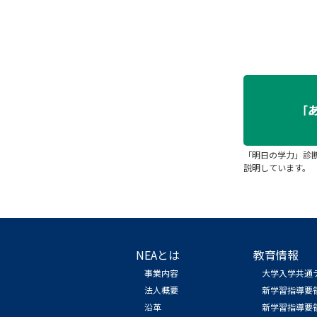
「明日の学力」診
説明しています。
NEAとは
教育情報
事業内容
大学入学共通
法人概要
新学習指導要
沿革
新学習指導要