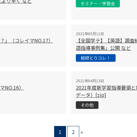
より早く など
セミナー・学習会
2021年05月11日
」（コレイマNO.17）
【全国学テ】【英語】調査
語指導事例集」公開 など
総研とりコレ！
2021年04月13日
NO.16）
2021年度新学習指導要領
データ）[zip]
その他
1
2
»