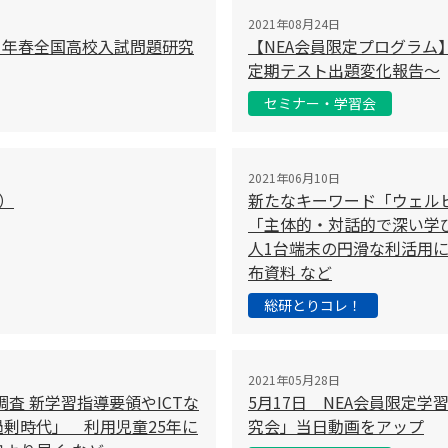
2021年08月24日
21年春全国高校入試問題研究
【NEA会員限定プログラム
定期テスト出題変化報告～
セミナー・学習会
2021年06月10日
）
新たなキーワード「ウェル
「主体的・対話的で深い学び
人1台端末の円滑な利活用に
布資料 など
総研とりコレ！
2021年05月28日
査 新学習指導要領やICTな
5月17日 NEA会員限定
過剰時代」 利用児童25年に
究会」当日動画をアップ