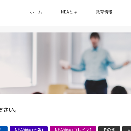
ホーム
NEAとは
教育情報
ださい。
！
NEA通信 (会報)
NEA通信 (コレイマ)
その他
大