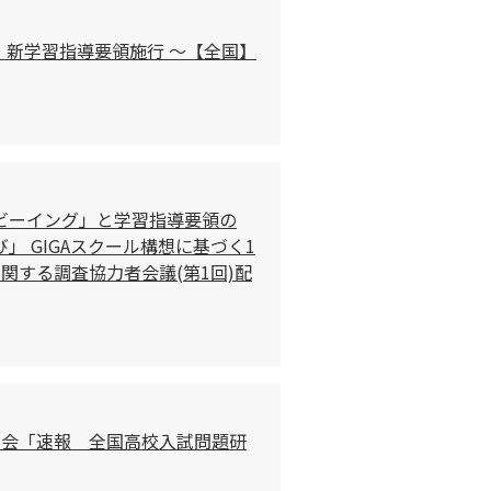
】新学習指導要領施行 ～【全国】
ビーイング」と学習指導要領の
」 GIGAスクール構想に基づく1
関する調査協力者会議(第1回)配
学習会「速報 全国高校入試問題研