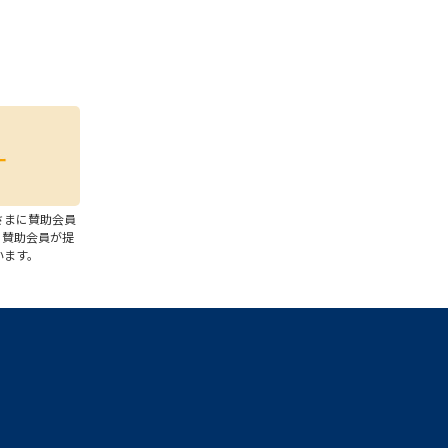
さまに賛助会員
、賛助会員が提
います。