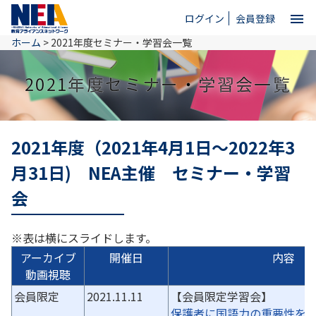
menu
ログイン
会員登録
ホーム
>
2021年度セミナー・学習会一覧
close
2021年度セミナー・学習会一覧
ホーム
2021年度（2021年4月1日～2022年3
NEAとは
月31日) NEA主催 セミナー・学習
会
教育情報
※表は横にスライドします。
お問い合わせ
アーカイブ
開催日
内容
動画視聴
会員限定
2021.11.11
【会員限定学習会】
保護者に国語力の重要性を