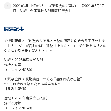
2021前期 NEAシリーズ学習会のご案内 【2021年5月17
日 速報 全国高校入試問題研究会】
関連記事
＜特別配信＞ 【他塾のリアルと自塾の課題に向き合う実践セミナ
ー】 リーダーが変われば、退塾は止まる 〜 コーチが教える「人の
やる気を引き出す関わり方」 〜
速報！2026年度大学入試
分析と対策
（コレイマNO.50）
＜緊急企画＞ 夏期講習でつくる “選ばれ続ける塾”
～9月以降の在籍を変える教室運営～
【見逃し配信】
速報！2026年度公立高入試
分析と対策
（コレイマNO.49）