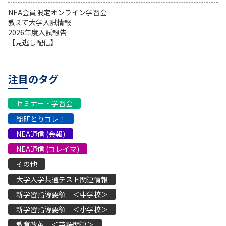
NEA会員限定オンライン学習会
教えて大学入試情報
2026年度入試報告
【見逃し配信】
注目のタグ
セミナー・学習会
総研とりコレ！
NEA通信 (会報)
NEA通信 (コレイマ)
その他
大学入学共通テスト関連情報
新学習指導要領 ＜中学校＞
新学習指導要領 ＜小学校＞
教育改革 ＜英語関連＞