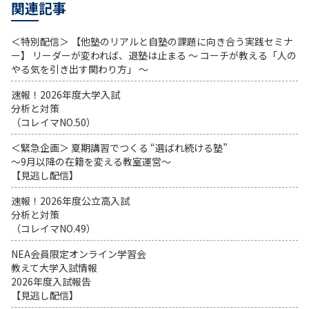
関連記事
＜特別配信＞ 【他塾のリアルと自塾の課題に向き合う実践セミナ
ー】 リーダーが変われば、退塾は止まる 〜 コーチが教える「人の
やる気を引き出す関わり方」 〜
速報！2026年度大学入試
分析と対策
（コレイマNO.50）
＜緊急企画＞ 夏期講習でつくる “選ばれ続ける塾”
～9月以降の在籍を変える教室運営～
【見逃し配信】
速報！2026年度公立高入試
分析と対策
（コレイマNO.49）
NEA会員限定オンライン学習会
教えて大学入試情報
2026年度入試報告
【見逃し配信】