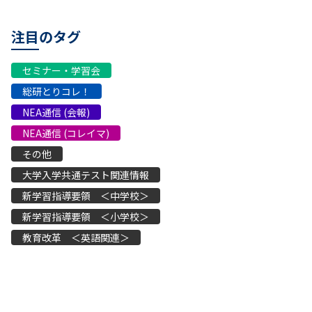
注目のタグ
セミナー・学習会
総研とりコレ！
NEA通信 (会報)
NEA通信 (コレイマ)
その他
大学入学共通テスト関連情報
新学習指導要領 ＜中学校＞
新学習指導要領 ＜小学校＞
教育改革 ＜英語関連＞