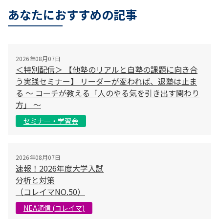
あなたにおすすめの記事
2026年08月07日
＜特別配信＞ 【他塾のリアルと自塾の課題に向き合
う実践セミナー】 リーダーが変われば、退塾は止ま
る 〜 コーチが教える「人のやる気を引き出す関わり
方」 〜
セミナー・学習会
2026年08月07日
速報！2026年度大学入試
分析と対策
（コレイマNO.50）
NEA通信 (コレイマ)