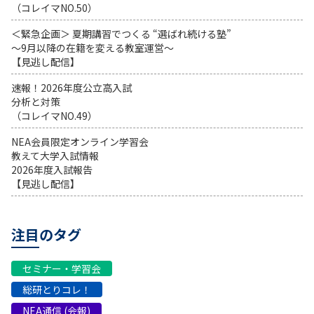
（コレイマNO.50）
＜緊急企画＞ 夏期講習でつくる “選ばれ続ける塾”
～9月以降の在籍を変える教室運営～
【見逃し配信】
速報！2026年度公立高入試
分析と対策
（コレイマNO.49）
NEA会員限定オンライン学習会
教えて大学入試情報
2026年度入試報告
【見逃し配信】
注目のタグ
セミナー・学習会
総研とりコレ！
NEA通信 (会報)