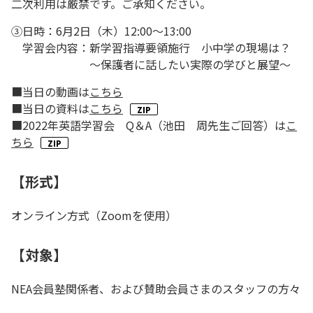
二次利用は厳禁です。ご承知ください。
③日時：6月2日（木）12:00～13:00
学習会内容：新学習指導要領施行 小中学の現場は？
～保護者に話したい実際の学びと展望～
■当日の動画は
こちら
■当日の資料は
こちら
■2022年英語学習会 Q＆A（池田 周先生ご回答）は
こ
ちら
【形式】
オンライン方式（Zoomを使用）
【対象】
NEA会員塾関係者、および賛助会員さまのスタッフの方々