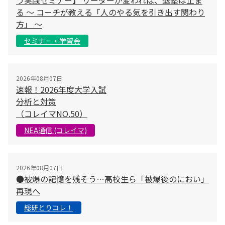
る 〜 コーチが教える「人のやる気を引き出す関わり
方」 〜
セミナー・学習会
2026年08月07日
速報！2026年度大学入試
分析と対策
（コレイマNO.50）
NEA通信 (コレイマ)
2026年08月07日
●被爆の記憶を残そう…高校生ら「被爆後のにおい」
再現へ
総研とりコレ！