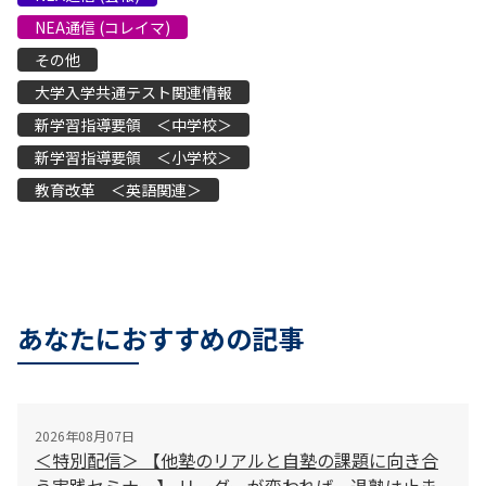
NEA通信 (コレイマ)
その他
大学入学共通テスト関連情報
新学習指導要領 ＜中学校＞
新学習指導要領 ＜小学校＞
教育改革 ＜英語関連＞
あなたにおすすめの記事
2026年08月07日
＜特別配信＞ 【他塾のリアルと自塾の課題に向き合
う実践セミナー】 リーダーが変われば、退塾は止ま