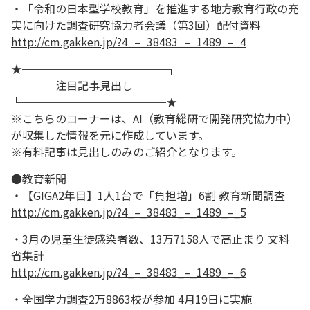
・「令和の日本型学校教育」を推進する地方教育行政の充
実に向けた調査研究協力者会議（第3回）配付資料
http://cm.gakken.jp/?4_–_38483_–_1489_–_4
★━━━━━━━━━━━━━┓
注目記事見出し
┗━━━━━━━━━━━━━★
※こちらのコーナーは、AI（教育総研で開発研究協力中）
が収集した情報を元に作成しています。
※有料記事は見出しのみのご紹介となります。
●教育新聞
・【GIGA2年目】1人1台で「負担増」6割 教育新聞調査
http://cm.gakken.jp/?4_–_38483_–_1489_–_5
・3月の児童生徒感染者数、13万7158人で高止まり 文科
省集計
http://cm.gakken.jp/?4_–_38483_–_1489_–_6
・全国学力調査2万8863校が参加 4月19日に実施