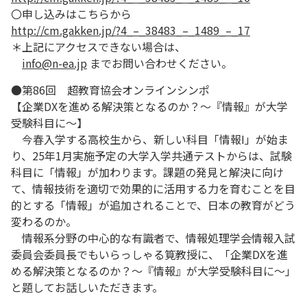
〇申し込みはこちらから
http://cm.gakken.jp/?4_–_38483_–_1489_–_17
＊上記にアクセスできない場合は、
info@n-ea.jp
までお問い合わせください。
●第86回 超教育協会オンラインシンポ
【企業DXを進める解決策となるのか？～『情報』が大学
受験科目に～】
今春入学する高校生から、新しい科目「情報I」が始ま
り、25年1月実施予定の大学入学共通テストからは、試験
科目に「情報」が加わります。課題の発見と解決に向け
て、情報技術を適切で効果的に活用する力を育むことを目
的とする「情報」が追加されることで、日本の教育がどう
変わるのか。
情報系分野の中心的な有識者で、情報処理学会情報入試
委員会委員長でもいらっしゃる筧教授に、「企業DXを進
める解決策となるのか？～『情報』が大学受験科目に～」
と題してお話しいただきます。