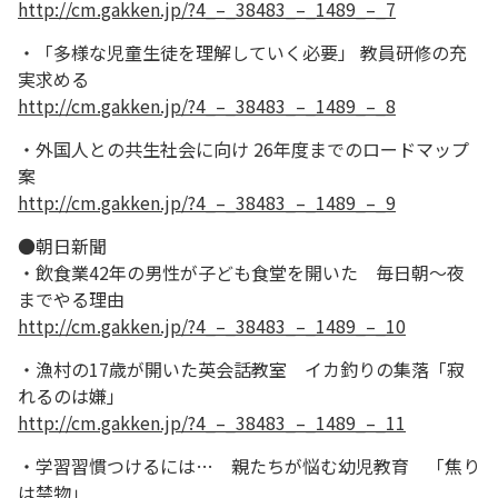
http://cm.gakken.jp/?4_–_38483_–_1489_–_7
・「多様な児童生徒を理解していく必要」 教員研修の充
実求める
http://cm.gakken.jp/?4_–_38483_–_1489_–_8
・外国人との共生社会に向け 26年度までのロードマップ
案
http://cm.gakken.jp/?4_–_38483_–_1489_–_9
●朝日新聞
・飲食業42年の男性が子ども食堂を開いた 毎日朝～夜
までやる理由
http://cm.gakken.jp/?4_–_38483_–_1489_–_10
・漁村の17歳が開いた英会話教室 イカ釣りの集落「寂
れるのは嫌」
http://cm.gakken.jp/?4_–_38483_–_1489_–_11
・学習習慣つけるには… 親たちが悩む幼児教育 「焦り
は禁物」