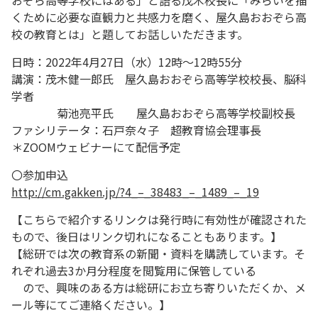
おぞら高等学校にはある」と語る茂木校長に「みらいを描
くために必要な直観力と共感力を磨く、屋久島おおぞら高
校の教育とは」と題してお話しいただきます。
日時：2022年4月27日（水）12時～12時55分
講演：茂木健一郎氏 屋久島おおぞら高等学校校長、脳科
学者
菊池亮平氏 屋久島おおぞら高等学校副校長
ファシリテータ：石戸奈々子 超教育協会理事長
＊ZOOMウェビナーにて配信予定
〇参加申込
http://cm.gakken.jp/?4_–_38483_–_1489_–_19
【こちらで紹介するリンクは発行時に有効性が確認された
もので、後日はリンク切れになることもあります。】
【総研では次の教育系の新聞・資料を購読しています。そ
れぞれ過去3か月分程度を閲覧用に保管している
ので、興味のある方は総研にお立ち寄りいただくか、メ
ール等にてご連絡ください。】