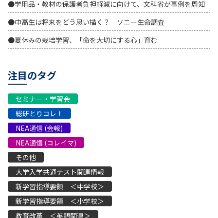
●学用品・教材の保護者負担軽減に向けて、文科省が事例を周知
●中高生は将来をどう思い描く？ ソニー生命調査
●夏休みの栽培学習、「命を大切にする心」育む
注目のタグ
セミナー・学習会
総研とりコレ！
NEA通信 (会報)
NEA通信 (コレイマ)
その他
大学入学共通テスト関連情報
新学習指導要領 ＜中学校＞
新学習指導要領 ＜小学校＞
教育改革 ＜英語関連＞