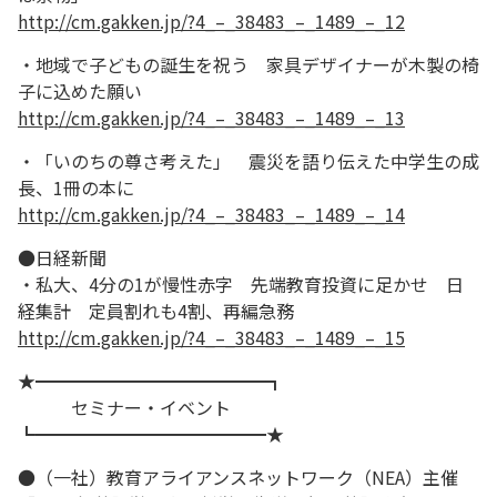
http://cm.gakken.jp/?4_–_38483_–_1489_–_12
・地域で子どもの誕生を祝う 家具デザイナーが木製の椅
子に込めた願い
http://cm.gakken.jp/?4_–_38483_–_1489_–_13
・「いのちの尊さ考えた」 震災を語り伝えた中学生の成
長、1冊の本に
http://cm.gakken.jp/?4_–_38483_–_1489_–_14
●日経新聞
・私大、4分の1が慢性赤字 先端教育投資に足かせ 日
経集計 定員割れも4割、再編急務
http://cm.gakken.jp/?4_–_38483_–_1489_–_15
★━━━━━━━━━━━━━┓
セミナー・イベント
┗━━━━━━━━━━━━━★
●（一社）教育アライアンスネットワーク（NEA）主催