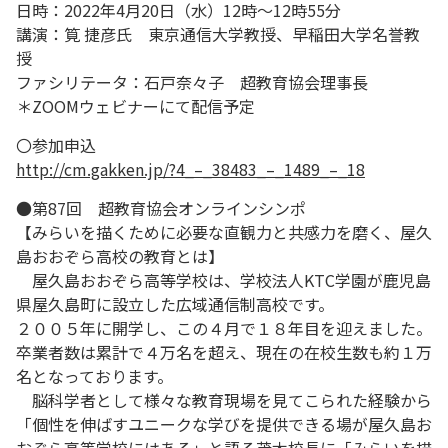
日時：2022年4月20日（水）12時～12時55分
講演：筧 捷彦氏 東京通信大学教授、早稲田大学名誉教
授
ファシリテータ：石戸奈々子 超教育協会理事長
＊ZOOMウェビナーにて配信予定
〇参加申込
http://cm.gakken.jp/?4_–_38483_–_1489_–_18
●第87回 超教育協会オンラインシンポ
【みらいを描くために必要な直観力と共感力を磨く、屋久
島おおぞら高校の教育とは】
屋久島おおぞら高等学校は、学校法人KTC学園が鹿児島
県屋久島町に設立した広域通信制高校です。
２００５年に開学し、この４月で１８年目を迎えました。
卒業者数は累計で４万名を超え、現在の在校生数も約１万
名となっております。
脳科学者として様々な教育現場を見てこられた経験から
「個性を伸ばすユニークな学びを提供できる場が屋久島お