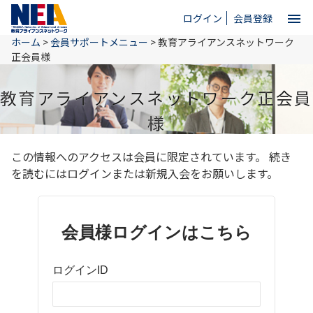
menu
ログイン
会員登録
ホーム
>
会員サポートメニュー
>
教育アライアンスネットワーク
close
正会員様
教育アライアンスネットワーク正会員
ホーム
様
NEAとは
この情報へのアクセスは会員に限定されています。 続き
を読むにはログインまたは新規入会をお願いします。
教育情報
会員様ログインはこちら
お問い合わせ
ログインID