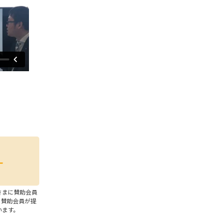
さまに賛助会員
、賛助会員が提
います。