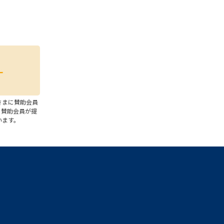
さまに賛助会員
、賛助会員が提
います。