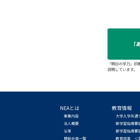
「明日の学力」診
説明しています。
NEAとは
教育情報
事業内容
大学入学共通
法人概要
新学習指導要
沿革
新学習指導要
賛助会員一覧
教育改革 ＜