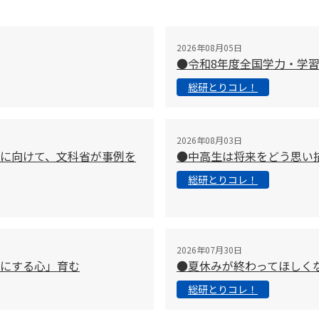
2026年08月05日
●令和8年度全国学力・学
総研とりコレ！
2026年08月03日
に向けて、文科省が事例を
●中高生は将来をどう思い
総研とりコレ！
2026年07月30日
切にする心」育む
●夏休みが終わってほしく
総研とりコレ！