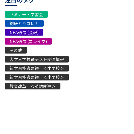
セミナー・学習会
総研とりコレ！
NEA通信 (会報)
NEA通信 (コレイマ)
その他
大学入学共通テスト関連情報
新学習指導要領 ＜中学校＞
新学習指導要領 ＜小学校＞
教育改革 ＜英語関連＞