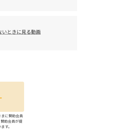
ないときに見る動画
さまに賛助会員
、賛助会員が提
います。