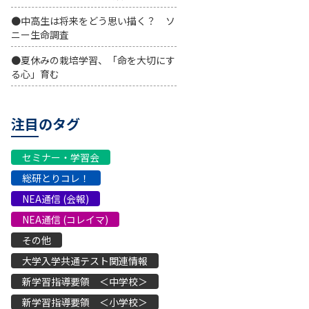
●中高生は将来をどう思い描く？ ソ
ニー生命調査
●夏休みの栽培学習、「命を大切にす
る心」育む
注目のタグ
セミナー・学習会
総研とりコレ！
NEA通信 (会報)
NEA通信 (コレイマ)
その他
大学入学共通テスト関連情報
新学習指導要領 ＜中学校＞
新学習指導要領 ＜小学校＞