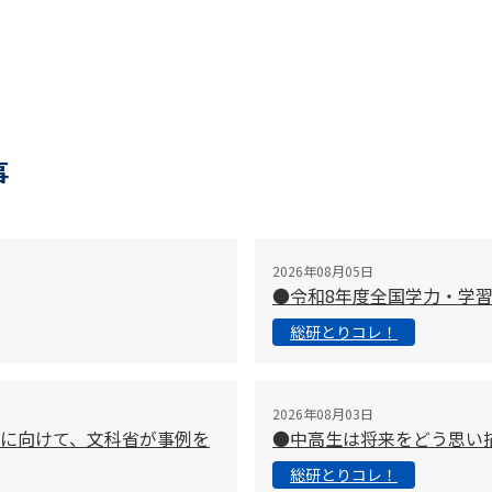
事
2026年08月05日
●令和8年度全国学力・学
総研とりコレ！
2026年08月03日
に向けて、文科省が事例を
●中高生は将来をどう思い
総研とりコレ！