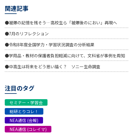
関連記事
●被爆の記憶を残そう…高校生ら「被爆後のにおい」再現へ
●7月のリフレクション
●令和8年度全国学力・学習状況調査の分析結果
●学用品・教材の保護者負担軽減に向けて、文科省が事例を周知
●中高生は将来をどう思い描く？ ソニー生命調査
注目のタグ
セミナー・学習会
総研とりコレ！
NEA通信 (会報)
NEA通信 (コレイマ)