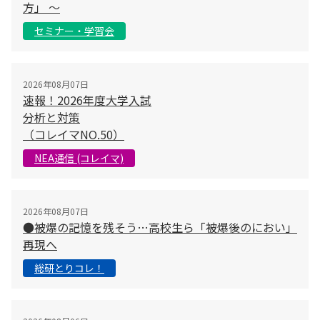
方」 〜
セミナー・学習会
2026年08月07日
速報！2026年度大学入試
分析と対策
（コレイマNO.50）
NEA通信 (コレイマ)
2026年08月07日
●被爆の記憶を残そう…高校生ら「被爆後のにおい」
再現へ
総研とりコレ！