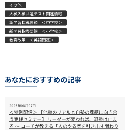
その他
大学入学共通テスト関連情報
新学習指導要領 ＜中学校＞
新学習指導要領 ＜小学校＞
教育改革 ＜英語関連＞
あなたにおすすめの記事
2026年08月07日
＜特別配信＞ 【他塾のリアルと自塾の課題に向き合
う実践セミナー】 リーダーが変われば、退塾は止ま
る 〜 コーチが教える「人のやる気を引き出す関わり