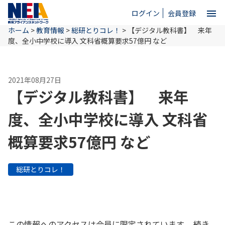
menu
ログイン
会員登録
ホーム
>
教育情報
>
総研とりコレ！
>
【デジタル教科書】 来年
close
度、全小中学校に導入 文科省概算要求57億円 など
ホーム
2021年08月27日
【デジタル教科書】 来年
NEAとは
度、全小中学校に導入 文科省
概算要求57億円 など
教育情報
総研とりコレ！
お問い合わせ
この情報へのアクセスは会員に限定されています。 続き