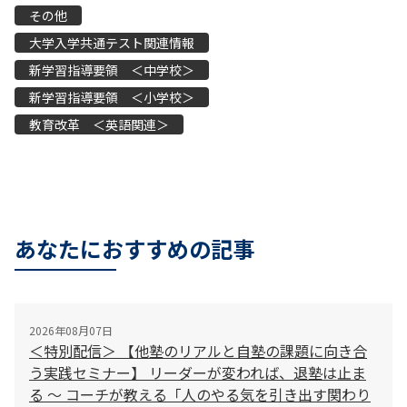
その他
大学入学共通テスト関連情報
新学習指導要領 ＜中学校＞
新学習指導要領 ＜小学校＞
教育改革 ＜英語関連＞
あなたにおすすめの記事
2026年08月07日
＜特別配信＞ 【他塾のリアルと自塾の課題に向き合
う実践セミナー】 リーダーが変われば、退塾は止ま
る 〜 コーチが教える「人のやる気を引き出す関わり