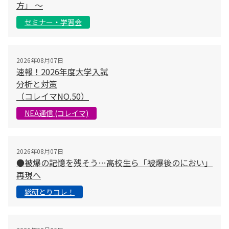
方」 〜
セミナー・学習会
2026年08月07日
速報！2026年度大学入試
分析と対策
（コレイマNO.50）
NEA通信 (コレイマ)
2026年08月07日
●被爆の記憶を残そう…高校生ら「被爆後のにおい」
再現へ
総研とりコレ！