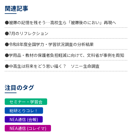
関連記事
●被爆の記憶を残そう…高校生ら「被爆後のにおい」再現へ
●7月のリフレクション
●令和8年度全国学力・学習状況調査の分析結果
●学用品・教材の保護者負担軽減に向けて、文科省が事例を周知
●中高生は将来をどう思い描く？ ソニー生命調査
注目のタグ
セミナー・学習会
総研とりコレ！
NEA通信 (会報)
NEA通信 (コレイマ)