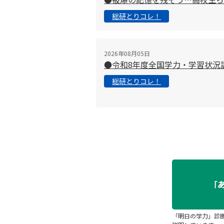
総研とりコレ！
2026年08月05日
●令和8年度全国学力・学習状況
総研とりコレ！
「明日の学力」診