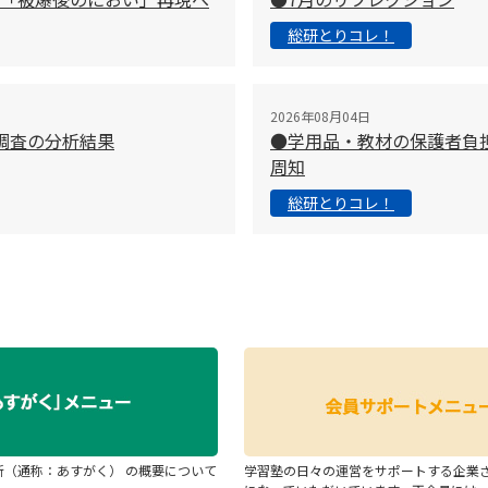
総研とりコレ！
2026年08月04日
調査の分析結果
●学用品・教材の保護者負
周知
総研とりコレ！
断（通称：あすがく） の概要について
学習塾の日々の運営をサポートする企業