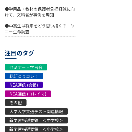
●学用品・教材の保護者負担軽減に向
けて、文科省が事例を周知
●中高生は将来をどう思い描く？ ソ
ニー生命調査
注目のタグ
セミナー・学習会
総研とりコレ！
NEA通信 (会報)
NEA通信 (コレイマ)
その他
大学入学共通テスト関連情報
新学習指導要領 ＜中学校＞
新学習指導要領 ＜小学校＞