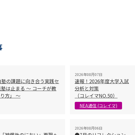
事
2026年08月07日
自塾の課題に向き合う実践セ
速報！2026年度大学入試
塾は止まる 〜 コーチが教
分析と対策
り方」 〜
（コレイマNO.50）
NEA通信 (コレイマ)
2026年08月06日
「被爆後のにおい」再現へ
●7月のリフレクション