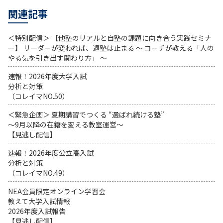
関連記事
＜特別配信＞ 【他塾のリアルと自塾の課題に向き合う実践セミナ
ー】 リーダーが変われば、退塾は止まる 〜 コーチが教える「人の
やる気を引き出す関わり方」 〜
速報！2026年度大学入試
分析と対策
（コレイマNO.50）
＜緊急企画＞ 夏期講習でつくる “選ばれ続ける塾”
～9月以降の在籍を変える教室運営～
【見逃し配信】
速報！2026年度公立高入試
分析と対策
（コレイマNO.49）
NEA会員限定オンライン学習会
教えて大学入試情報
2026年度入試報告
【見逃し配信】