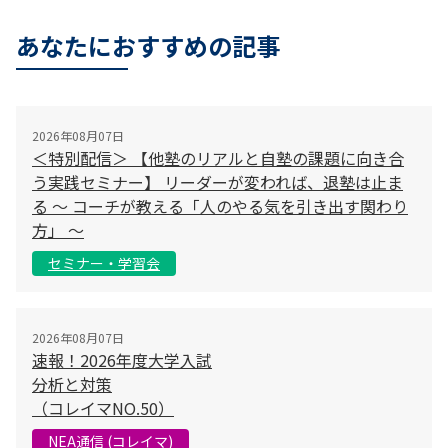
あなたにおすすめの記事
2026年08月07日
＜特別配信＞ 【他塾のリアルと自塾の課題に向き合
う実践セミナー】 リーダーが変われば、退塾は止ま
る 〜 コーチが教える「人のやる気を引き出す関わり
方」 〜
セミナー・学習会
2026年08月07日
速報！2026年度大学入試
分析と対策
（コレイマNO.50）
NEA通信 (コレイマ)