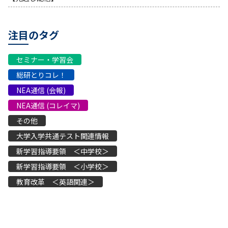
注目のタグ
セミナー・学習会
総研とりコレ！
NEA通信 (会報)
NEA通信 (コレイマ)
その他
大学入学共通テスト関連情報
新学習指導要領 ＜中学校＞
新学習指導要領 ＜小学校＞
教育改革 ＜英語関連＞