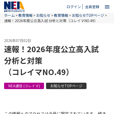
menu
ログイン
会員登録
ホーム
>
教育情報
>
お知らせ
>
教育情報
>
お知らせTOPページ
>
close
速報！2026年度公立高入試
分析と対策
（コレイマNO.49）
ホーム
2026年07月02日
速報！2026年度公立高入試
NEAとは
分析と対策
（コレイマNO.49）
教育情報
NEA通信 (コレイマ)
お知らせTOPページ
お問い合わせ
この情報へのアクセスは会員に限定されています。 続き