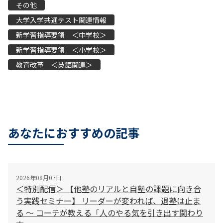
その他
大学入学共通テスト関連情報
新学習指導要領 ＜中学校＞
新学習指導要領 ＜小学校＞
教育改革 ＜英語関連＞
あなたにおすすめの記事
2026年08月07日
＜特別配信＞ 【他塾のリアルと自塾の課題に向き合
う実践セミナー】 リーダーが変われば、退塾は止ま
る 〜 コーチが教える「人のやる気を引き出す関わり