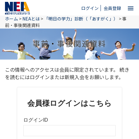
menu
ログイン
会員登録
ホーム
>
NEAとは
>
「明日の学力」診断（「あすがく」）
>
事
close
前・事後関連資料
事前・事後関連資料
ホーム
NEAとは
この情報へのアクセスは会員に限定されています。 続き
を読むにはログインまたは新規入会をお願いします。
教育情報
会員様ログインはこちら
お問い合わせ
ログインID