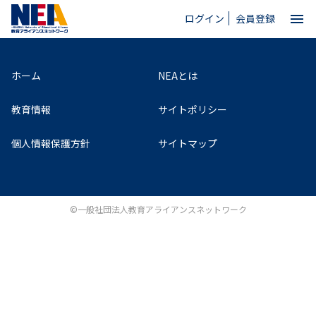
お探しの記事は存在しません。
menu
ログイン
会員登録
close
ホーム
NEAとは
ホーム
教育情報
サイトポリシー
個人情報保護方針
サイトマップ
NEAとは
教育情報
©一般社団法人教育アライアンスネットワーク
お問い合わせ