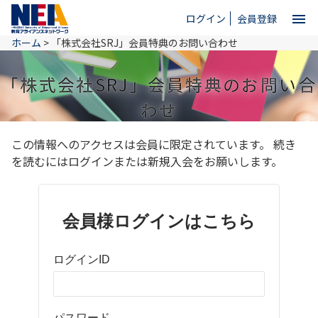
menu
ログイン
会員登録
ホーム
>
「株式会社SRJ」会員特典のお問い合わせ
close
「株式会社SRJ」会員特典のお問い合
ホーム
わせ
この情報へのアクセスは会員に限定されています。 続き
NEAとは
を読むにはログインまたは新規入会をお願いします。
教育情報
会員様ログインはこちら
お問い合わせ
ログインID
パスワード