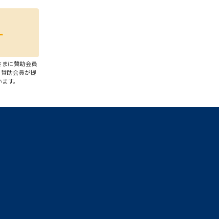
さまに賛助会員
、賛助会員が提
います。