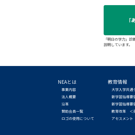
「明日の学力」診
説明しています。
NEAとは
教育情報
事業内容
大学入学共通
法人概要
新学習指導要
沿革
新学習指導要
賛助会員一覧
教育改革 ＜
ロゴの使用について
アセスメント