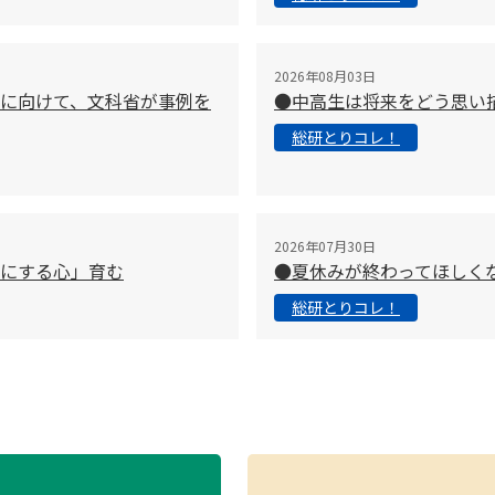
2026年08月03日
に向けて、文科省が事例を
●中高生は将来をどう思い
総研とりコレ！
2026年07月30日
切にする心」育む
●夏休みが終わってほしく
総研とりコレ！