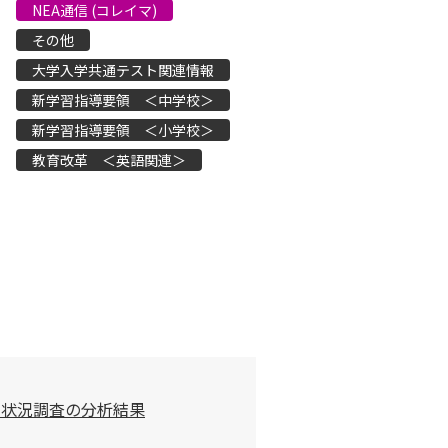
NEA通信 (コレイマ)
その他
大学入学共通テスト関連情報
新学習指導要領 ＜中学校＞
新学習指導要領 ＜小学校＞
教育改革 ＜英語関連＞
習状況調査の分析結果