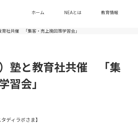
ホーム
NEAとは
教育情報
と教育社共催 「集客・売上挽回策学習会」
株）塾と教育社共催 「集
学習会」
スタディラボさま】