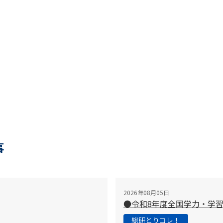
事
2026年08月05日
●令和8年度全国学力・学
総研とりコレ！