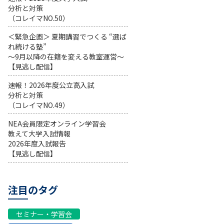
分析と対策
（コレイマNO.50）
＜緊急企画＞ 夏期講習でつくる “選ば
れ続ける塾”
～9月以降の在籍を変える教室運営～
【見逃し配信】
速報！2026年度公立高入試
分析と対策
（コレイマNO.49）
NEA会員限定オンライン学習会
教えて大学入試情報
2026年度入試報告
【見逃し配信】
注目のタグ
セミナー・学習会