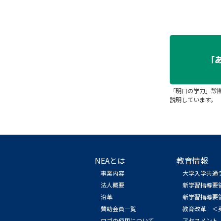
「明日の学力」診
説明しています。
NEAとは
教育情報
事業内容
大学入学共通
法人概要
新学習指導要
沿革
新学習指導要
賛助会員一覧
教育改革 ＜
ロゴの使用について
アセスメント