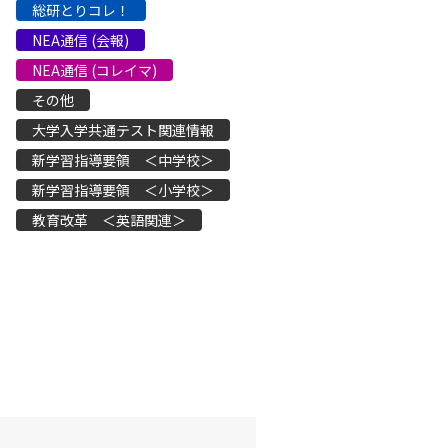
総研とりコレ！
NEA通信 (会報)
NEA通信 (コレイマ)
その他
大学入学共通テスト関連情報
新学習指導要領 ＜中学校＞
新学習指導要領 ＜小学校＞
教育改革 ＜英語関連＞