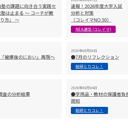
自塾の課題に向き合う実践セ
速報！2026年度大学入試
塾は止まる 〜 コーチが教
分析と対策
り方」 〜
（コレイマNO.50）
NEA通信 (コレイマ)
2026年08月06日
「被爆後のにおい」再現へ
●7月のリフレクション
総研とりコレ！
2026年08月04日
調査の分析結果
●学用品・教材の保護者負
周知
総研とりコレ！