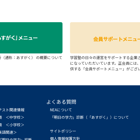
断（通称：あすがく） の概要について
学習塾の日々の運営をサポートする企業
になっていただいています。正会員には
供する「会員サポートメニュー」がござ
よくある質問
テスト関連情報
NEAについて
領 ＜中学校＞
「明日の学力」診断（「あすがく」）について
領 ＜小学校＞
サイトポリシー
英語関連＞
個人情報保護方針
「明日の学力」診断