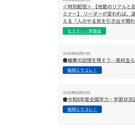
＜特別配信＞ 【他塾のリアルと
ミナー】 リーダーが変われば、退
える「人のやる気を引き出す関わ
セミナー・学習会
2026年08月07日
●被爆の記憶を残そう…高校生ら
総研とりコレ！
2026年08月05日
●令和8年度全国学力・学習状況
総研とりコレ！