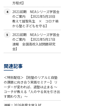
方程式】
2021前期 NEAシリーズ学習会
のご案内 【2021年5月10日
教えて越智先生 × コロナ禍
から塾と子どもを守る】
2021前期 NEAシリーズ学習会
のご案内 【2021年5月17日
速報 全国高校入試問題研究
会】
関連記事
＜特別配信＞ 【他塾のリアルと自塾
の課題に向き合う実践セミナー】 リ
ーダーが変われば、退塾は止まる 〜
コーチが教える「人のやる気を引き出
す関わり方」 〜
速報！2026年度大学入試