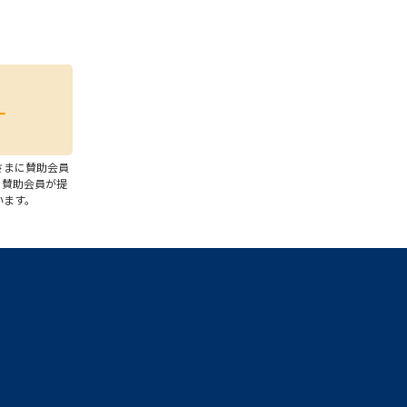
さまに賛助会員
、賛助会員が提
います。