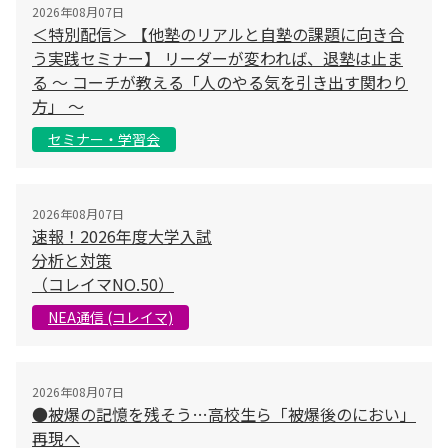
2026年08月07日
＜特別配信＞ 【他塾のリアルと自塾の課題に向き合
う実践セミナー】 リーダーが変われば、退塾は止ま
る 〜 コーチが教える「人のやる気を引き出す関わり
方」 〜
セミナー・学習会
2026年08月07日
速報！2026年度大学入試
分析と対策
（コレイマNO.50）
NEA通信 (コレイマ)
2026年08月07日
●被爆の記憶を残そう…高校生ら「被爆後のにおい」
再現へ