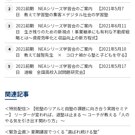
2021前期 NEAシリーズ学習会のご案内 【2021年5月7
日 教えて学習塾の集客×デジタル社会の学習塾
2021前期 NEAシリーズ学習会のご案内 【2021年6月11
日 生き残りのための新視点！事業継承にも有利な不動産戦
略とは〜資産効率化と収益向上の新方程式】
2021前期 NEAシリーズ学習会のご案内 【2021年5月10
日 教えて越智先生 × コロナ禍から塾と子どもを守る】
2021前期 NEAシリーズ学習会のご案内 【2021年5月17
日 速報 全国高校入試問題研究会】
関連記事
＜特別配信＞ 【他塾のリアルと自塾の課題に向き合う実践セミナ
ー】 リーダーが変われば、退塾は止まる 〜 コーチが教える「人の
やる気を引き出す関わり方」 〜
＜緊急企画＞ 夏期講習でつくる “選ばれ続ける塾”