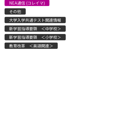
NEA通信 (コレイマ)
その他
大学入学共通テスト関連情報
新学習指導要領 ＜中学校＞
新学習指導要領 ＜小学校＞
教育改革 ＜英語関連＞