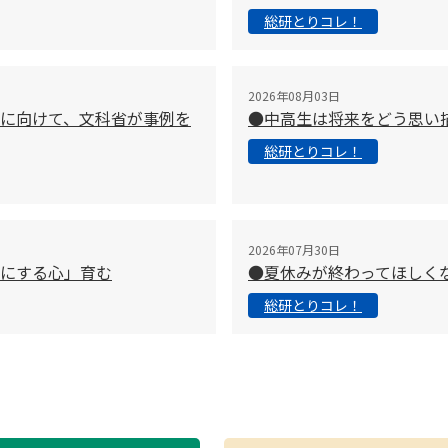
総研とりコレ！
2026年08月03日
に向けて、文科省が事例を
●中高生は将来をどう思い
総研とりコレ！
2026年07月30日
切にする心」育む
●夏休みが終わってほしく
総研とりコレ！