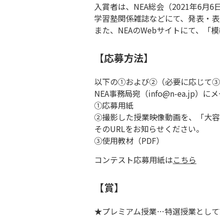
入賞者は、NEA総会（2021年6月
学習塾関係雑誌などにて、発表・表
また、NEAのWebサイトにて、「
【応募方法】
以下の①および②（必要に応じて③
NEA事務局宛（info@n-ea.jp
①応募用紙
②撮影した授業映像動画を、「大容
そのURLをお知らせください。
③使用教材（PDF）
コンテスト応募用紙は
こちら
【賞】
★プレミアム授業…特選授業として