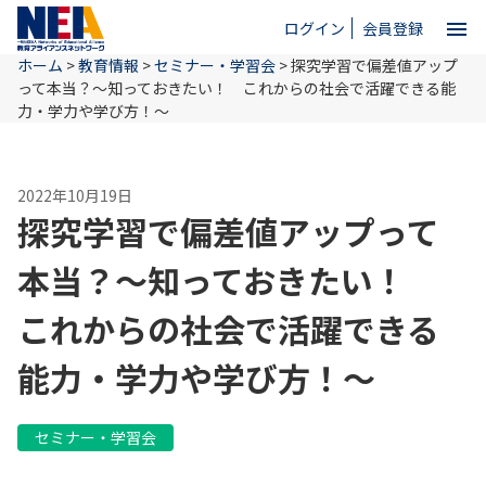
menu
ログイン
会員登録
ホーム
>
教育情報
>
セミナー・学習会
>
探究学習で偏差値アップ
close
って本当？～知っておきたい！ これからの社会で活躍できる能
力・学力や学び方！～
ホーム
2022年10月19日
探究学習で偏差値アップって
NEAとは
本当？～知っておきたい！
教育情報
これからの社会で活躍できる
能力・学力や学び方！～
お問い合わせ
セミナー・学習会