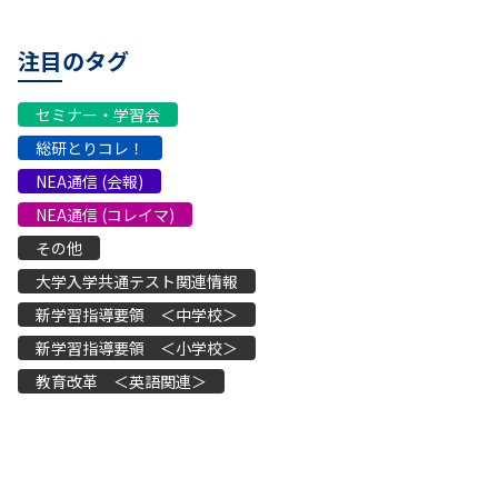
注目のタグ
セミナー・学習会
総研とりコレ！
NEA通信 (会報)
NEA通信 (コレイマ)
その他
大学入学共通テスト関連情報
新学習指導要領 ＜中学校＞
新学習指導要領 ＜小学校＞
教育改革 ＜英語関連＞