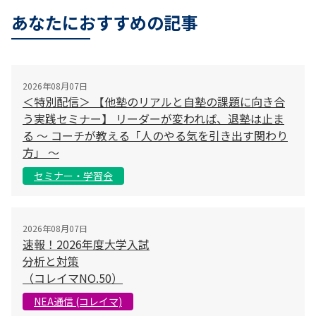
あなたにおすすめの記事
2026年08月07日
＜特別配信＞ 【他塾のリアルと自塾の課題に向き合
う実践セミナー】 リーダーが変われば、退塾は止ま
る 〜 コーチが教える「人のやる気を引き出す関わり
方」 〜
セミナー・学習会
2026年08月07日
速報！2026年度大学入試
分析と対策
（コレイマNO.50）
NEA通信 (コレイマ)