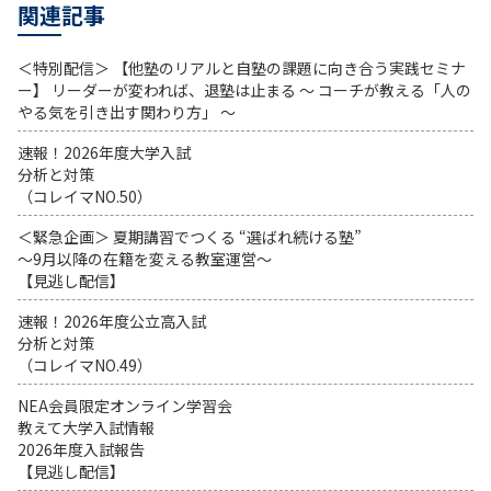
関連記事
＜特別配信＞ 【他塾のリアルと自塾の課題に向き合う実践セミナ
ー】 リーダーが変われば、退塾は止まる 〜 コーチが教える「人の
やる気を引き出す関わり方」 〜
速報！2026年度大学入試
分析と対策
（コレイマNO.50）
＜緊急企画＞ 夏期講習でつくる “選ばれ続ける塾”
～9月以降の在籍を変える教室運営～
【見逃し配信】
速報！2026年度公立高入試
分析と対策
（コレイマNO.49）
NEA会員限定オンライン学習会
教えて大学入試情報
2026年度入試報告
【見逃し配信】