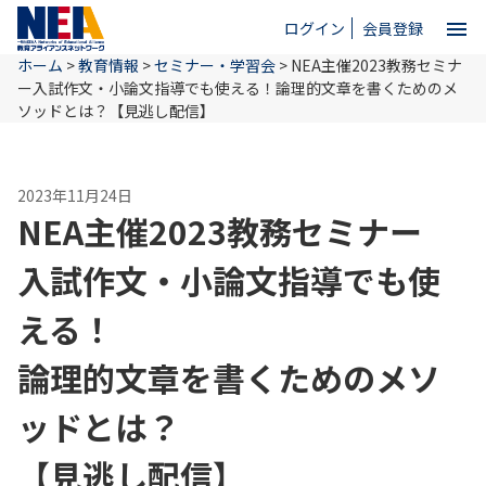
menu
ログイン
会員登録
ホーム
>
教育情報
>
セミナー・学習会
>
NEA主催2023教務セミナ
close
ー
入試作文・小論文指導でも使える！
論理的文章を書くためのメ
ソッドとは？
【見逃し配信】
ホーム
2023年11月24日
NEA主催2023教務セミナー
NEAとは
入試作文・小論文指導でも使
教育情報
える！
論理的文章を書くためのメソ
お問い合わせ
ッドとは？
【見逃し配信】