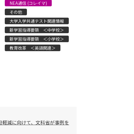
NEA通信 (コレイマ)
その他
大学入学共通テスト関連情報
新学習指導要領 ＜中学校＞
新学習指導要領 ＜小学校＞
教育改革 ＜英語関連＞
担軽減に向けて、文科省が事例を