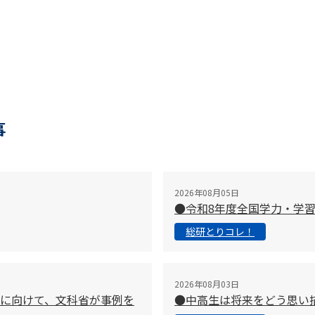
事
2026年08月05日
●令和8年度全国学力・学
総研とりコレ！
2026年08月03日
に向けて、文科省が事例を
●中高生は将来をどう思い