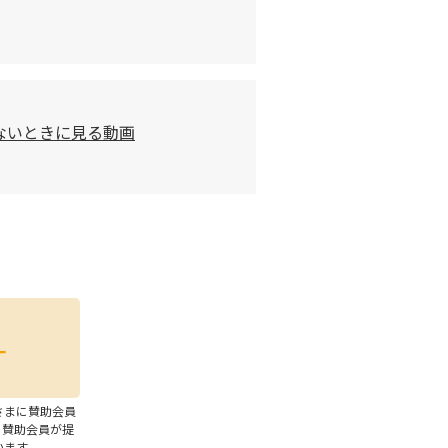
ないときに見る動画
さまに賛助会員
、賛助会員が提
います。