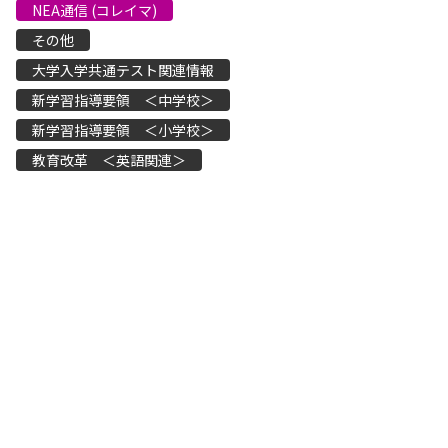
NEA通信 (コレイマ)
その他
大学入学共通テスト関連情報
新学習指導要領 ＜中学校＞
新学習指導要領 ＜小学校＞
教育改革 ＜英語関連＞