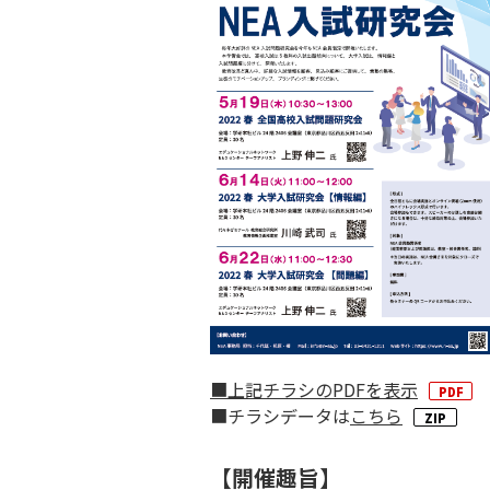
■上記チラシのPDFを表示
■チラシデータは
こちら
【開催趣旨】