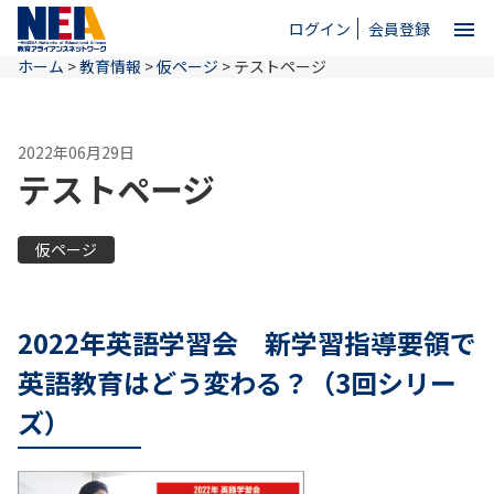
menu
ログイン
会員登録
ホーム
>
教育情報
>
仮ページ
>
テストページ
close
2022年06月29日
ホーム
テストページ
NEAとは
仮ページ
教育情報
2022年英語学習会 新学習指導要領で
英語教育はどう変わる？（3回シリー
お問い合わせ
ズ）