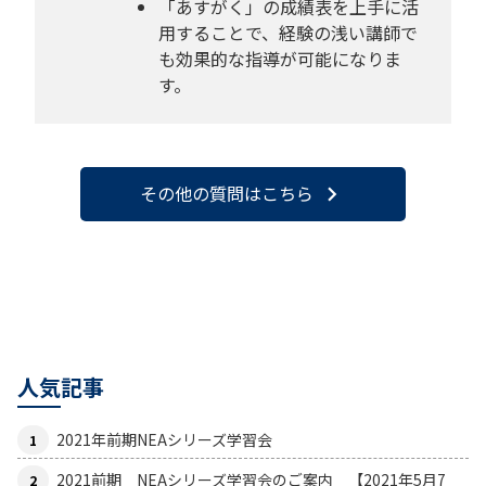
「あすがく」の成績表を上手に活
用することで、経験の浅い講師で
も効果的な指導が可能になりま
す。
その他の質問はこちら
chevron_right
人気記事
2021年前期NEAシリーズ学習会
2021前期 NEAシリーズ学習会のご案内 【2021年5月7