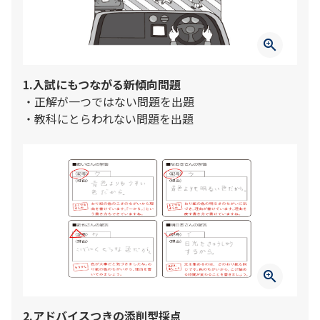
zoom_in
1.入試にもつながる新傾向問題
・正解が一つではない問題を出題
・教科にとらわれない問題を出題
zoom_in
2.アドバイスつきの添削型採点