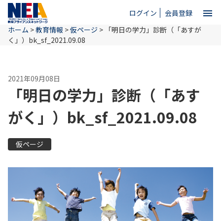
menu
ログイン
会員登録
ホーム
>
教育情報
>
仮ページ
>
「明日の学力」診断（「あすが
close
く」）bk_sf_2021.09.08
ホーム
2021年09月08日
「明日の学力」診断（「あす
NEAとは
がく」）bk_sf_2021.09.08
教育情報
仮ページ
お問い合わせ