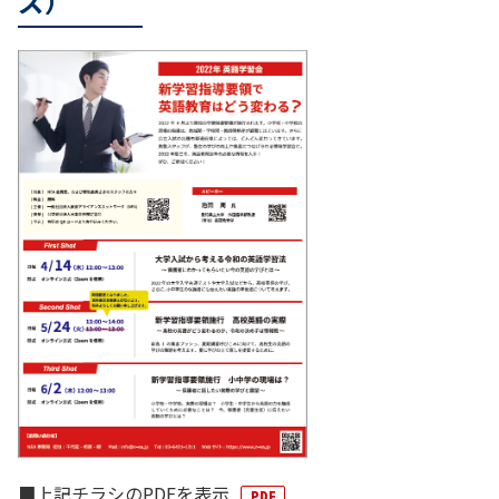
ズ）
■上記チラシのPDFを表示