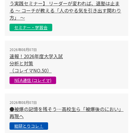
う実践セミナー】 リーダーが変われば、退塾は止ま
る 〜 コーチが教える「人のやる気を引き出す関わり
方」 〜
セミナー・学習会
2026年08月07日
速報！2026年度大学入試
分析と対策
（コレイマNO.50）
NEA通信 (コレイマ)
2026年08月07日
●被爆の記憶を残そう…高校生ら「被爆後のにおい」
再現へ
総研とりコレ！