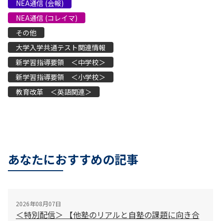
NEA通信 (会報)
NEA通信 (コレイマ)
その他
大学入学共通テスト関連情報
新学習指導要領 ＜中学校＞
新学習指導要領 ＜小学校＞
教育改革 ＜英語関連＞
あなたにおすすめの記事
2026年08月07日
＜特別配信＞ 【他塾のリアルと自塾の課題に向き合