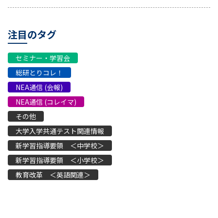
注目のタグ
セミナー・学習会
総研とりコレ！
NEA通信 (会報)
NEA通信 (コレイマ)
その他
大学入学共通テスト関連情報
新学習指導要領 ＜中学校＞
新学習指導要領 ＜小学校＞
教育改革 ＜英語関連＞