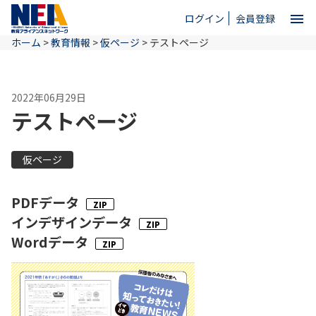
menu
ログイン
会員登録
ホーム
>
教育情報
>
仮ページ
>
テストページ
close
2022年06月29日
ホーム
テストページ
NEAとは
仮ページ
教育情報
PDFデータ
インデザインデータ
Wordデータ
お問い合わせ