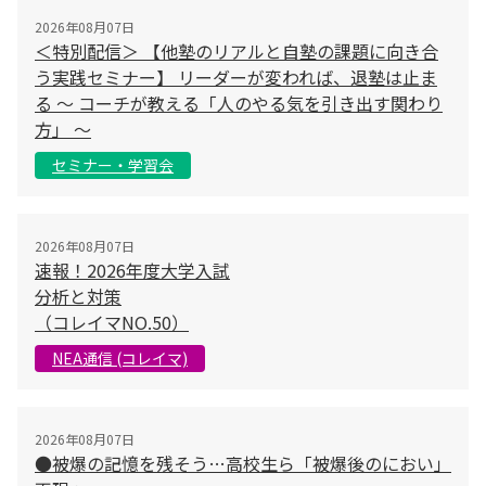
2026年08月07日
＜特別配信＞ 【他塾のリアルと自塾の課題に向き合
う実践セミナー】 リーダーが変われば、退塾は止ま
る 〜 コーチが教える「人のやる気を引き出す関わり
方」 〜
セミナー・学習会
2026年08月07日
速報！2026年度大学入試
分析と対策
（コレイマNO.50）
NEA通信 (コレイマ)
2026年08月07日
●被爆の記憶を残そう…高校生ら「被爆後のにおい」