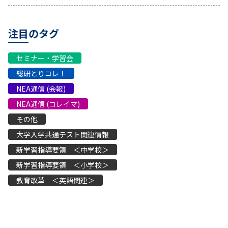
する」こと。セネガDon’t think! Feel!多様性社会の香港
で生き抜く力アフリカ・セネガル共和国私の学びはここで
注目のタグ
変わった！があり、宇宙という極限環境での活動において
も、柔軟な思考と着眼点を持ち、自らを律しつつ、適時的
セミナー・学習会
確な判断と行動ができる。(3) ミッション参加により得た
経験・体験・成果を世界中の人々と共有する表現力・発信
総研とりコレ！
力があり、それらを活用し人類の持続的な発展や次世代の
NEA通信 (会報)
ために貢献する。・学歴不問・３年以上の実務経験を有す
NEA通信 (コレイマ)
ること・身長：149.5-190.5㎝・視力：両眼とも矯正視力
その他
1.0 以上 など未知に挑み、道を切り拓く「生きる力」
を！(1) 国際共同事業、多国籍なメンバーシップのチーム
大学入学共通テスト関連情報
の中において、日本の代表として、多様性を尊重しつつ、
新学習指導要領 ＜中学校＞
ミッションを成功に導くための協調性と十分なリーダーシ
新学習指導要領 ＜小学校＞
ップを発揮できる。(2) 来たる国際宇宙探査ミッションを
教育改革 ＜英語関連＞
見据え、様々な環境に対しても適応能力応募資格求める人
物像だけは譲れないという信念を、自信を持って自己主張
することの大切さです。 現在は香港で、ドイツの粉ミル
クを販売する会社で働いています。男性は社長、専務、私