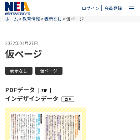
menu
ログイン
会員登録
ホーム
>
教育情報
>
表示なし
>
仮ページ
close
2022年01月27日
ホーム
仮ページ
NEAとは
表示なし
仮ページ
教育情報
PDFデータ
インデザインデータ
お問い合わせ