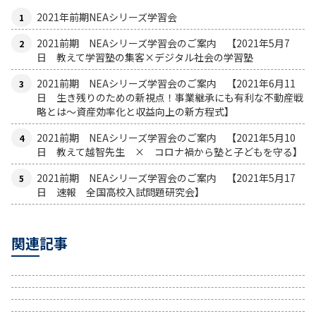
も。一方、勤務していた日本語学校の生徒は「ああいう中
2021年前期NEAシリーズ学習会
国人は最悪
」と言い、日本語を本気で勉強していまし
た。 中国で学んだのは、人間の多様性です。一部の情報
2021前期 NEAシリーズ学習会のご案内 【2021年5月7
日 教えて学習塾の集客×デジタル社会の学習塾
を見て、それがすべてだと勘違いしたり、偏見を持ったり
することの危険性を感じました。もう一つはこれ 私は大
2021前期 NEAシリーズ学習会のご案内 【2021年6月11
学３年のとき、セネガル共和国に行きました。アフリカの
日 生き残りのための新視点！事業継承にも有利な不動産戦
優秀な人々と出会い、「どんな教育を受けてきたのか」に
略とは〜資産効率化と収益向上の新方程式】
興味を持ちました。以来ずっと関わり、現在も、アフリカ
2021前期 NEAシリーズ学習会のご案内 【2021年5月10
のリーダー育成を支援しています。 リーダーを育成する
日 教えて越智先生 × コロナ禍から塾と子どもを守る】
アフリカの教育プログラムの優れた点は三つあります。一
2021前期 NEAシリーズ学習会のご案内 【2021年5月17
つは「ソウゾウ」です。 コロナ禍で手洗いが重視されて
日 速報 全国高校入試問題研究会】
いますが、ケニアの９歳の少年は、蛇口に手を触れずに手
を洗うにはどうしたらいいかを考え、非接触の手洗いマシ
ーンを開発しました。諸問題を抱えるアフリカで生きるた
関連記事
めに必要なのが、この少年のような考えたことを形にする
「ソウゾウ＝想像、創造」だと思います。ケニアでは小学
校から、現状に疑問を持ち、どうすればいいかを考え抜く
力を育てる「Critical Thinking（批判的思考）」がカリキ
ュラムに入っています。 二つめは「知識を生きたものに