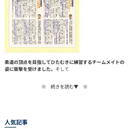
柔道の頂点を目指してひたむきに練習するチームメイトの
姿に衝撃を受けました。
そして
※ 続きを読む▼ ※
、もう一度ゼロからやり直そうと、海外で就職活動をする
ことに決めたのです。 韓国を経て行き着いたのが、中国
湖南省・衡陽市。人口７００万人の衡陽市ですが、マクド
ナルドは1軒、道はデコボコ、ネズミだらけで、街全体が
人気記事
臭くて汚い。喫煙したり、怠惰な生活を送ったりする若者