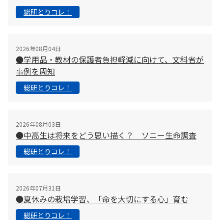
テップがあります。南アフリカの高校で行われた「Design
総研とりコレ！
Thinking」では、「アフリカーンスとコサ、２つのコミュ
ニティ住民の見えない分断を解決する」という課題を見つ
け、「違うコミュニティの住人の顔を、町中に描く」とい
2026年08月04日
う解決策を作り出しました。「学び」がダイレクトに社会
●学用品・教材の保護者負担軽減に向けて、文科省が
とつながり、「学び」を他人のために役立てる経験は、未
事例を周知
知の未来を切り拓き、生き抜いていく原動力になると思い
総研とりコレ！
ます。前田 智帆さん 兵庫県赤穂市で生まれ育つ。須磨
学園高校、津田塾大学学芸学部国際関係学科卒業。卒業
後、ＪＩＣＡ海外協力隊で合計２年８か月セネガルに赴
任。現在は大阪の太平洋人材交流センターに勤務。宮坂
2026年08月03日
●中高生は将来をどう思い描く？ ソニー生命調査
龍一さん 暁星学園高校、筑波大学体育学群卒。柔道漬け
の学生生活を送る。大学卒業後、韓国、中国で日本語教師
総研とりコレ！
として働いたあと、２０１２年から香港で学習塾と日本語
学校を運営。現在も香港で働く。NEA（教
2026年07月31日
●夏休みの栽培学習、「命を大切にする心」育む
総研とりコレ！