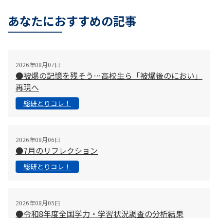
だけ、あとは女性です。香港では、女性が男性以上に活躍
するのは当たり前で、肩書に関係なくお互いの意見を主張
あなたにおすすめの記事
し合うことが物事を進める潤滑油となっています。また、
香港は非常に競争が激しく、自分で自分の能力を高めない
と生活が大きく変わってしまうため、生きるために、みん
な必死に勉強している社会です。 振り返ると、今までの
2026年08月07日
日本は、日本語だけで人生を完結できる温室のような環境
●被爆の記憶を残そう…高校生ら「被爆後のにおい」
でした。しかし、少子高齢化が進む今後は、労働力を外国
再現へ
人に頼ることが増え、海外市場に生き残りを賭けなければ
総研とりコレ！
なりません。語学力はもちろん、文化の違いを理解し、異
文化の人々とタフな交渉をやり抜く力が必要ではないでし
ょうか。ルにはすべての中高生が参加するクイズ選手権
2026年08月06日
「Génies en herbe」があります。出題範囲は、歴史上の
●7月のリフレクション
人物から理科や英語など幅広く、ディベートもあります。
全員が平等に参加するこのクイズ選手権は、「何のため
総研とりコレ！
に、何を、どれだけ、どうやって、誰と、学ぶか」という
「学び」の理由を体感する場となっています。 三つめは
「Design Thinking」です。これには「見えない課題を見
2026年08月05日
つけること」「新しい解決策を作り出すこと」の２つのス
●令和8年度全国学力・学習状況調査の分析結果