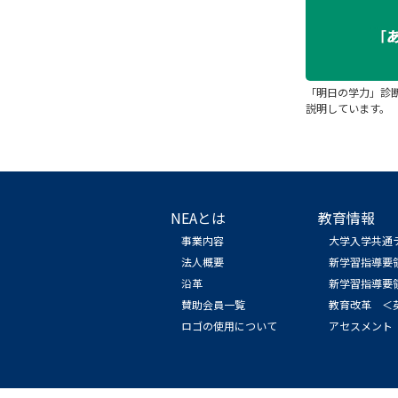
「明日の学力」診
説明しています。
NEAとは
教育情報
事業内容
大学入学共通
法人概要
新学習指導要
沿革
新学習指導要
賛助会員一覧
教育改革 ＜
ロゴの使用について
アセスメント