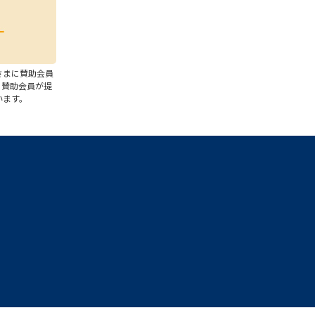
さまに賛助会員
、賛助会員が提
います。