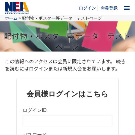
menu
ログイン
会員登録
ホーム
>
配付物・ポスター等データ テストページ
close
配付物・ポスター等データ テスト
ホーム
ページ
この情報へのアクセスは会員に限定されています。 続き
NEAとは
を読むにはログインまたは新規入会をお願いします。
教育情報
会員様ログインはこちら
お問い合わせ
ログインID
パスワード