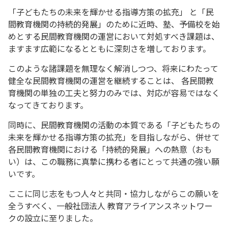
「子どもたちの未来を輝かせる指導方策の拡充」 と「民
間教育機関の持続的発展」のために近時、塾、予備校を始
めとする民間教育機関の運営において対処すべき課題は、
ますます広範になるとともに深刻さを増しております。
このような諸課題を無理なく解消しつつ、将来にわたって
健全な民間教育機関の運営を継続することは、 各民間教
育機関の単独の工夫と努力のみでは、対応が容易ではなく
なってきております。
同時に、民間教育機関の活動の本質である「子どもたちの
未来を輝かせる指導方策の拡充」を目指しながら、併せて
各民間教育機関における「持続的発展」への熱意（おも
い）は、この職務に真摯に携わる者にとって共通の強い願
いです。
ここに同じ志をもつ人々と共同・協力しながらこの願いを
全うすべく、一般社団法人 教育アライアンスネットワー
クの設立に至りました。