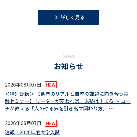
keyboard_arrow_right
詳しく見る
News
お知らせ
2026年08月07日
NEW
＜特別配信＞ 【他塾のリアルと自塾の課題に向き合う実
践セミナー】 リーダーが変われば、退塾は止まる 〜 コー
チが教える「人のやる気を引き出す関わり方」 〜
2026年08月07日
NEW
速報！2026年度大学入試