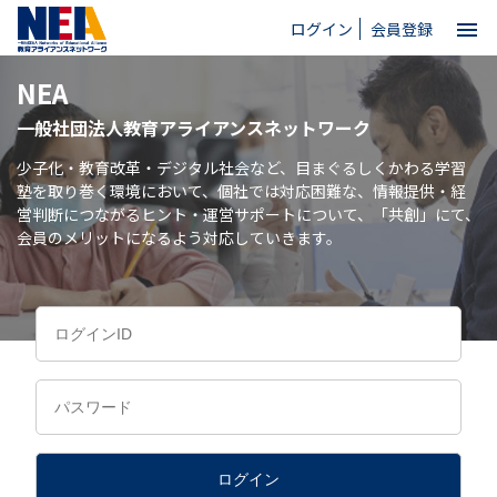
menu
ログイン
会員登録
NEA
close
一般社団法人教育アライアンスネットワーク
ホーム
少子化・教育改革・デジタル社会など、目まぐるしくかわる学習
塾を取り巻く環境において、個社では対応困難な、情報提供・経
営判断につながるヒント・運営サポートについて、「共創」にて、
NEAとは
会員のメリットになるよう対応していきます。
教育情報
お問い合わせ
ログイン