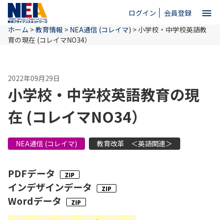
menu
ログイン
会員登録
ホーム
>
教育情報
>
NEA通信 (コレイマ)
>
小学校・中学校英語教
close
育の現在 (コレイマNO34）
ホーム
2022年09月29日
小学校・中学校英語教育の現
NEAとは
在 (コレイマNO34）
教育情報
NEA通信 (コレイマ)
教育改革 ＜英語関連＞
PDFデータ
お問い合わせ
インデザインデータ
Wordデータ