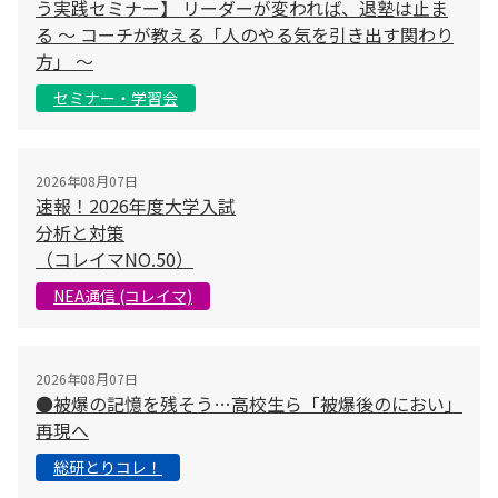
う実践セミナー】 リーダーが変われば、退塾は止ま
る 〜 コーチが教える「人のやる気を引き出す関わり
方」 〜
セミナー・学習会
2026年08月07日
速報！2026年度大学入試
分析と対策
（コレイマNO.50）
NEA通信 (コレイマ)
2026年08月07日
●被爆の記憶を残そう…高校生ら「被爆後のにおい」
再現へ
総研とりコレ！