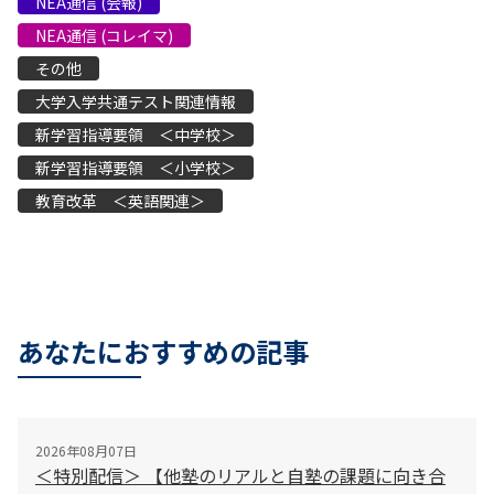
NEA通信 (会報)
NEA通信 (コレイマ)
その他
大学入学共通テスト関連情報
新学習指導要領 ＜中学校＞
新学習指導要領 ＜小学校＞
教育改革 ＜英語関連＞
あなたにおすすめの記事
2026年08月07日
＜特別配信＞ 【他塾のリアルと自塾の課題に向き合