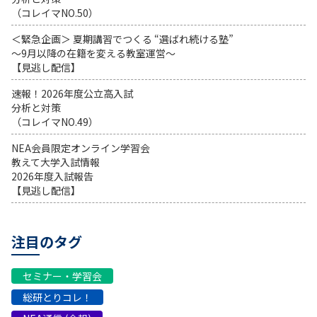
（コレイマNO.50）
＜緊急企画＞ 夏期講習でつくる “選ばれ続ける塾”
～9月以降の在籍を変える教室運営～
【見逃し配信】
速報！2026年度公立高入試
分析と対策
（コレイマNO.49）
NEA会員限定オンライン学習会
教えて大学入試情報
2026年度入試報告
【見逃し配信】
注目のタグ
セミナー・学習会
総研とりコレ！