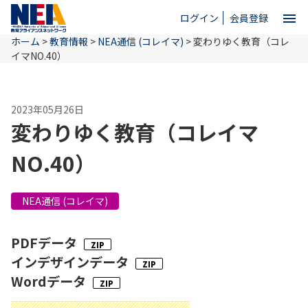
menu
ログイン
会員登録
ホーム
>
教育情報
>
NEA通信 (コレイマ)
>
変わりゆく教育（コレ
close
イマNO.40）
ホーム
2023年05月26日
変わりゆく教育（コレイマ
NEAとは
NO.40）
教育情報
NEA通信 (コレイマ)
PDFデータ
お問い合わせ
インデザインデータ
Wordデータ