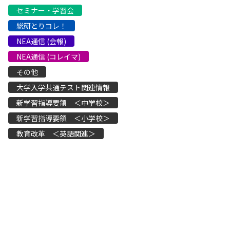
セミナー・学習会
総研とりコレ！
NEA通信 (会報)
NEA通信 (コレイマ)
その他
大学入学共通テスト関連情報
新学習指導要領 ＜中学校＞
新学習指導要領 ＜小学校＞
教育改革 ＜英語関連＞