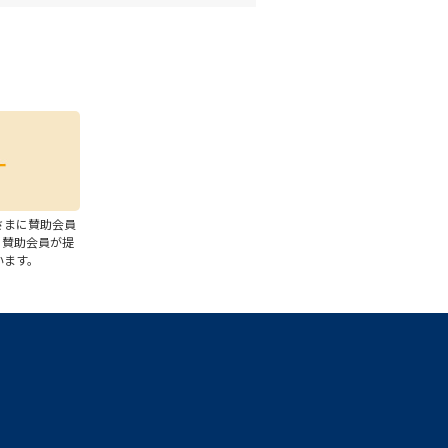
さまに賛助会員
、賛助会員が提
います。