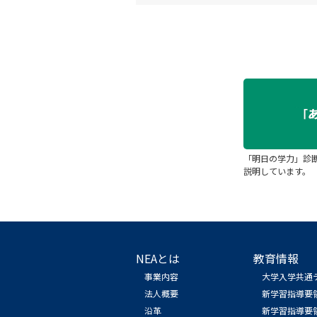
「明日の学力」診
説明しています。
NEAとは
教育情報
事業内容
大学入学共通
法人概要
新学習指導要
沿革
新学習指導要