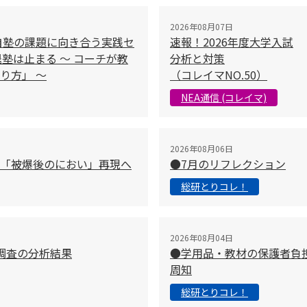
2026年08月07日
自塾の課題に向き合う実践セ
速報！2026年度大学入試
塾は止まる 〜 コーチが教
分析と対策
り方」 〜
（コレイマNO.50）
NEA通信 (コレイマ)
2026年08月06日
「被爆後のにおい」再現へ
●7月のリフレクション
総研とりコレ！
2026年08月04日
調査の分析結果
●学用品・教材の保護者負
周知
総研とりコレ！