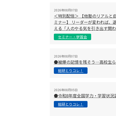
2026年08月07日
＜特別配信＞ 【他塾のリアルと
ミナー】 リーダーが変われば、退
える「人のやる気を引き出す関わ
セミナー・学習会
2026年08月07日
●被爆の記憶を残そう…高校生ら
総研とりコレ！
2026年08月05日
●令和8年度全国学力・学習状況
総研とりコレ！