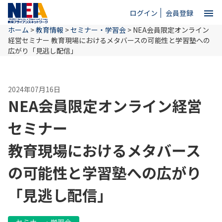
menu
ログイン
会員登録
ホーム
>
教育情報
>
セミナー・学習会
>
NEA会員限定オンライン
close
経営セミナー
教育現場におけるメタバースの可能性と学習塾への
広がり
「見逃し配信」
ホーム
2024年07月16日
NEA会員限定オンライン経営
NEAとは
セミナー
教育情報
教育現場におけるメタバース
の可能性と学習塾への広がり
お問い合わせ
「見逃し配信」