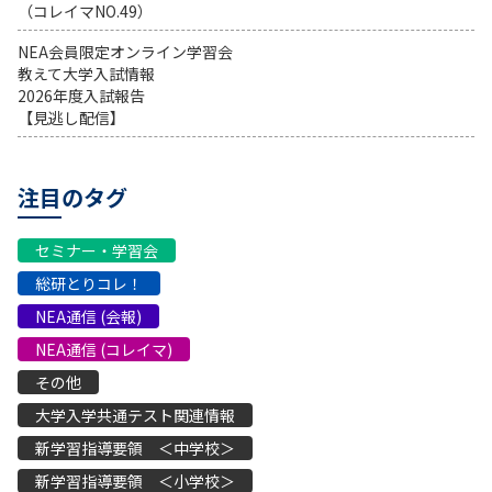
（コレイマNO.49）
NEA会員限定オンライン学習会
教えて大学入試情報
2026年度入試報告
【見逃し配信】
注目のタグ
セミナー・学習会
総研とりコレ！
NEA通信 (会報)
NEA通信 (コレイマ)
その他
大学入学共通テスト関連情報
新学習指導要領 ＜中学校＞
新学習指導要領 ＜小学校＞