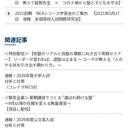
日 教えて越智先生 × コロナ禍から塾と子どもを守る】
2021前期 NEAシリーズ学習会のご案内 【2021年5月17
日 速報 全国高校入試問題研究会】
関連記事
＜特別配信＞ 【他塾のリアルと自塾の課題に向き合う実践セミナ
ー】 リーダーが変われば、退塾は止まる 〜 コーチが教える「人の
やる気を引き出す関わり方」 〜
速報！2026年度大学入試
分析と対策
（コレイマNO.50）
＜緊急企画＞ 夏期講習でつくる “選ばれ続ける塾”
～9月以降の在籍を変える教室運営～
【見逃し配信】
速報！2026年度公立高入試
分析と対策