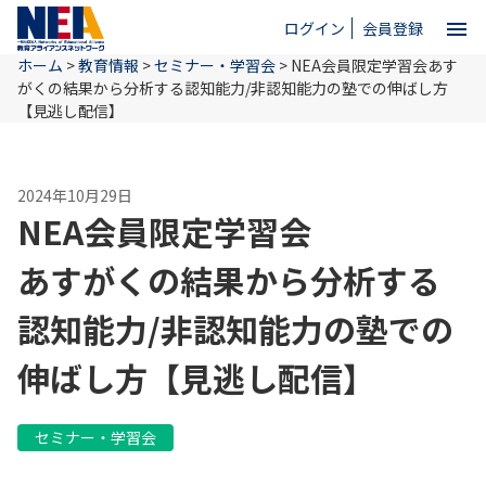
menu
ログイン
会員登録
ホーム
>
教育情報
>
セミナー・学習会
>
NEA会員限定学習会
あす
close
がくの結果から分析する認知能力/非認知能力の塾での伸ばし方
【見逃し配信】
ホーム
2024年10月29日
NEA会員限定学習会
NEAとは
あすがくの結果から分析する
教育情報
認知能力/非認知能力の塾での
伸ばし方【見逃し配信】
お問い合わせ
セミナー・学習会