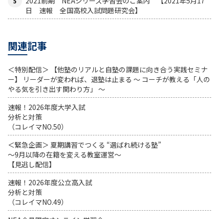
2021前期 NEAシリーズ学習会のご案内 【2021年5月17
日 速報 全国高校入試問題研究会】
関連記事
＜特別配信＞ 【他塾のリアルと自塾の課題に向き合う実践セミナ
ー】 リーダーが変われば、退塾は止まる 〜 コーチが教える「人の
やる気を引き出す関わり方」 〜
速報！2026年度大学入試
分析と対策
（コレイマNO.50）
＜緊急企画＞ 夏期講習でつくる “選ばれ続ける塾”
～9月以降の在籍を変える教室運営～
【見逃し配信】
速報！2026年度公立高入試
分析と対策
（コレイマNO.49）