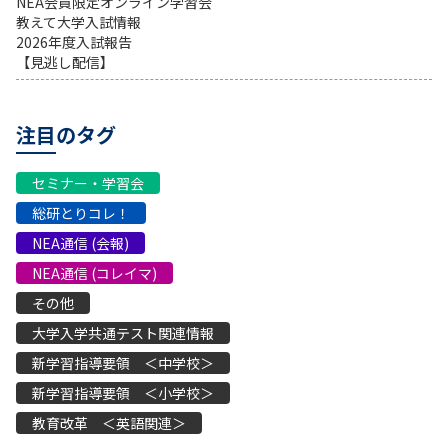
NEA会員限定オンライン学習会
教えて大学入試情報
2026年度入試報告
【見逃し配信】
注目のタグ
セミナー・学習会
総研とりコレ！
NEA通信 (会報)
NEA通信 (コレイマ)
その他
大学入学共通テスト関連情報
新学習指導要領 ＜中学校＞
新学習指導要領 ＜小学校＞
教育改革 ＜英語関連＞