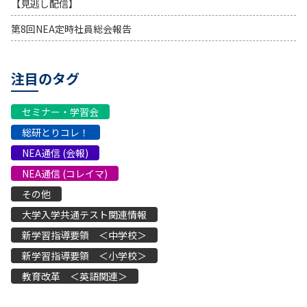
【見逃し配信】
第8回NEA定時社員総会報告
注目のタグ
セミナー・学習会
総研とりコレ！
NEA通信 (会報)
NEA通信 (コレイマ)
その他
大学入学共通テスト関連情報
新学習指導要領 ＜中学校＞
新学習指導要領 ＜小学校＞
教育改革 ＜英語関連＞