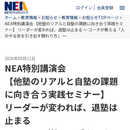
menu
ログイン
会員登録
ホーム
>
教育情報
>
お知らせ
>
教育情報
>
お知らせTOPページ
>
close
NEA特別講演会
【他塾のリアルと自塾の課題に向き合う実践セミ
ナー】
リーダーが変われば、退塾は止まる
〜 コーチが教える「人
のやる気を引き出す関わり方」 〜
ホーム
2026年05月11日
NEAとは
NEA特別講演会
【他塾のリアルと自塾の課題
教育情報
に向き合う実践セミナー】
お問い合わせ
リーダーが変われば、退塾は
止まる