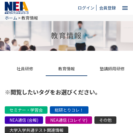
menu
ログイン
会員登録
ホーム
>
教育情報
close
教育情報
ホーム
NEAとは
社員研修
教育情報
塾講師用研修
教育情報
※閲覧したいタグをお選びください。
お問い合わせ
セミナー・学習会
総研とりコレ！
NEA通信 (会報)
NEA通信 (コレイマ)
その他
大学入学共通テスト関連情報