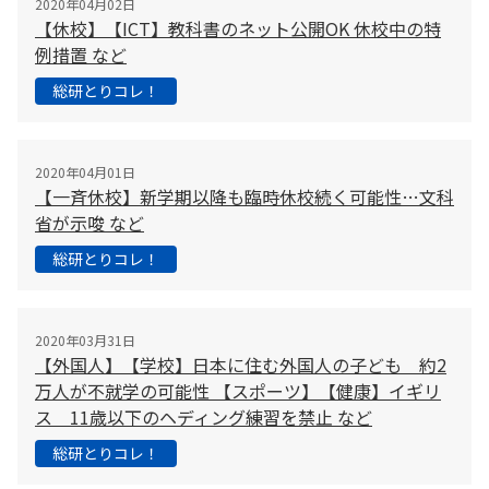
2020年04月02日
【休校】【ICT】教科書のネット公開OK 休校中の特
例措置 など
総研とりコレ！
2020年04月01日
【一斉休校】新学期以降も臨時休校続く可能性…文科
省が示唆 など
総研とりコレ！
2020年03月31日
【外国人】【学校】日本に住む外国人の子ども 約2
万人が不就学の可能性 【スポーツ】【健康】イギリ
ス 11歳以下のヘディング練習を禁止 など
総研とりコレ！