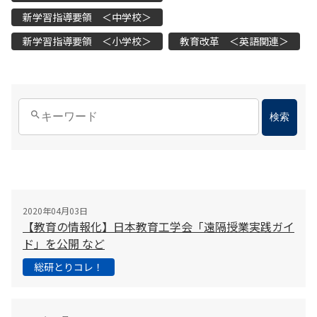
新学習指導要領 ＜中学校＞
新学習指導要領 ＜小学校＞
教育改革 ＜英語関連＞
検索
2020年04月03日
【教育の情報化】日本教育工学会「遠隔授業実践ガイ
ド」を公開 など
総研とりコレ！