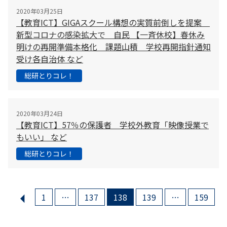
2020年03月25日
【教育ICT】GIGAスクール構想の実質前倒しを提案
新型コロナの感染拡大で 自民 【一斉休校】春休み
明けの再開準備本格化 課題山積 学校再開指針通知
受け各自治体 など
総研とりコレ！
2020年03月24日
【教育ICT】57％の保護者 学校外教育「映像授業で
もいい」 など
総研とりコレ！
arrow_left
1
…
137
138
139
…
159