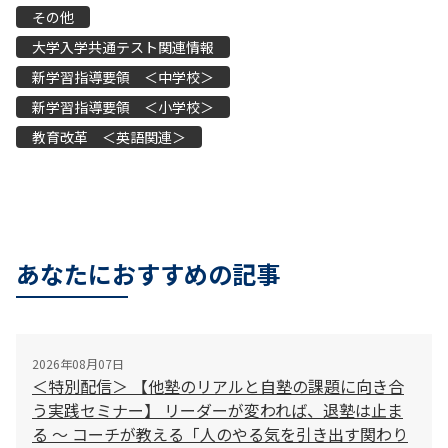
その他
大学入学共通テスト関連情報
新学習指導要領 ＜中学校＞
新学習指導要領 ＜小学校＞
教育改革 ＜英語関連＞
あなたにおすすめの記事
2026年08月07日
＜特別配信＞ 【他塾のリアルと自塾の課題に向き合
う実践セミナー】 リーダーが変われば、退塾は止ま
る 〜 コーチが教える「人のやる気を引き出す関わり