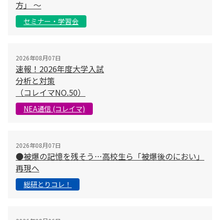
方」 〜
セミナー・学習会
2026年08月07日
速報！2026年度大学入試
分析と対策
（コレイマNO.50）
NEA通信 (コレイマ)
2026年08月07日
●被爆の記憶を残そう…高校生ら「被爆後のにおい」
再現へ
総研とりコレ！