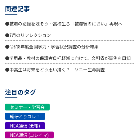
関連記事
●被爆の記憶を残そう…高校生ら「被爆後のにおい」再現へ
●7月のリフレクション
●令和8年度全国学力・学習状況調査の分析結果
●学用品・教材の保護者負担軽減に向けて、文科省が事例を周知
●中高生は将来をどう思い描く？ ソニー生命調査
注目のタグ
セミナー・学習会
総研とりコレ！
NEA通信 (会報)
NEA通信 (コレイマ)