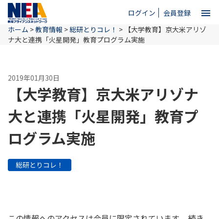
menu
ログイン
会員登録
ホーム
>
教育情報
>
総研とりコレ！
>
【大学教育】京大米アリゾ
close
ナ大と連携「火星開発」教育プログラム実施
ホーム
2019年01月30日
【大学教育】京大米アリゾナ
NEAとは
大と連携「火星開発」教育プ
ログラム実施
教育情報
総研とりコレ！
お問い合わせ
この情報へのアクセスは会員に限定されています。 続き